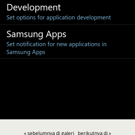
« sebelumnya di galeri
berikutnya di »